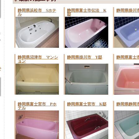
静岡県浜松市 Sホテ
静岡県富士市伝法 K
静岡県掛川
ル
邸
浴
で
。
ま
静岡県沼津市 マンシ
静岡県掛川市 Y邸
静岡県富士
ョン
せ
静岡県富士宮市 Pホ
静岡県富士宮市 K邸
静岡県静岡
テル