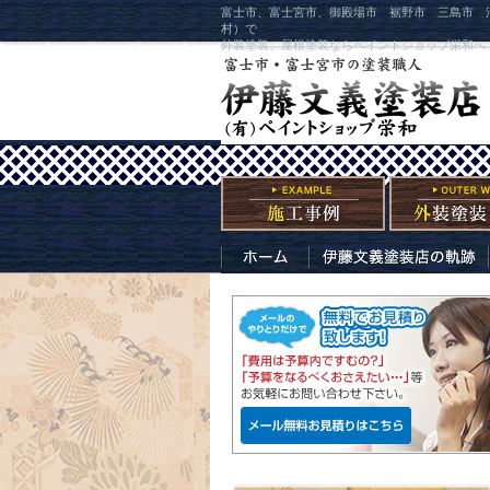
富士市、富士宮市、御殿場市 裾野市 三島市 
村）で
外装塗装、屋根塗装ならペイントショップ栄和へ