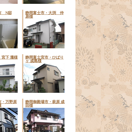
市 N邸
静岡富士市・大渕 仲
原様
宮下 瀧様
静岡富士宮市・ひばり
ヶ 成島様
市・万野原
静岡御殿場市・萩原 成
様
田様