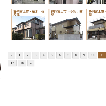
静岡富士市・柚木 佐
静岡富士市・今泉 小林
静岡富士市・
野様
様
様
«
1
2
3
4
5
6
7
8
9
10
11
17
18
»
装
お
ォ