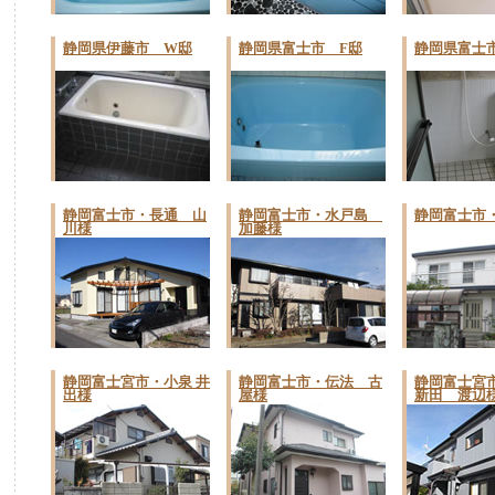
静岡県伊藤市 W邸
静岡県富士市 F邸
静岡県富士
静岡富士市・長通 山
静岡富士市・水戸島
静岡富士市・
川様
加藤様
静岡富士宮市・小泉 井
静岡富士市・伝法 古
静岡富士宮
出様
屋様
新田 渡辺