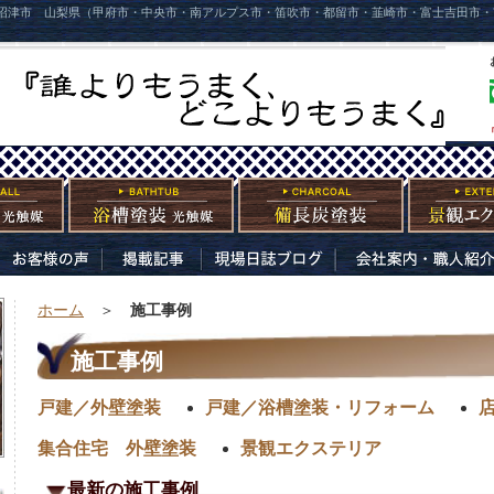
沼津市 山梨県（甲府市・中央市・南アルプス市・笛吹市・都留市・韮崎市・富士吉田市・
ホーム
＞
施工事例
施工事例
戸建／外壁塗装
戸建／浴槽塗装・リフォーム
集合住宅 外壁塗装
景観エクステリア
最新の施工事例