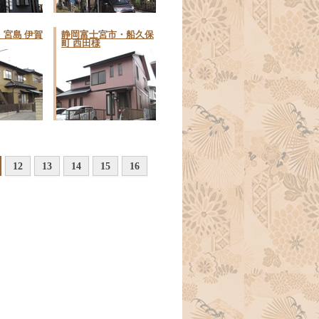
宮島 伊賀
静岡富士宮市・船久保
町 西田様
12
13
14
15
16