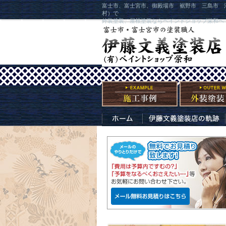
富士市、富士宮市、御殿場市 裾野市 三島市 
村）で
外装塗装、屋根塗装ならペイントショップ栄和へ