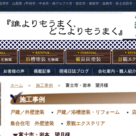
沼津市 山梨県（甲府市・中央市・南アルプス市・笛吹市・都留市・韮崎市・富士吉田市・
ホーム
＞
施工事例
＞
富士市・岩本 望月様
施工事例
戸建／外壁塗装
戸建／浴槽塗装・リフォーム
集合住宅 外壁塗装
景観エクステリア
富士市・岩本 望月様