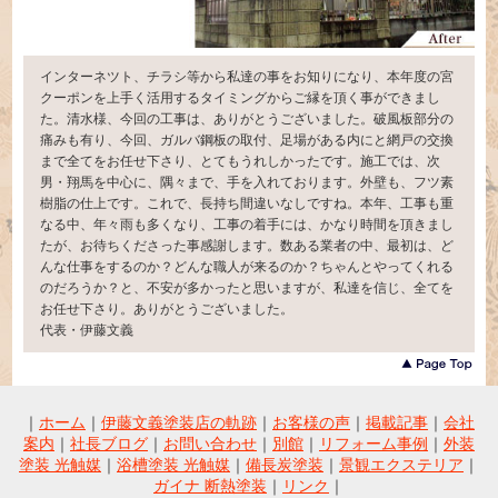
インターネツト、チラシ等から私達の事をお知りになり、本年度の宮
クーポンを上手く活用するタイミングからご縁を頂く事ができまし
た。清水様、今回の工事は、ありがとうございました。破風板部分の
痛みも有り、今回、ガルバ鋼板の取付、足場がある内にと網戸の交換
まで全てをお任せ下さり、とてもうれしかったです。施工では、次
男・翔馬を中心に、隅々まで、手を入れております。外壁も、フツ素
樹脂の仕上です。これで、長持ち間違いなしですね。本年、工事も重
なる中、年々雨も多くなり、工事の着手には、かなり時間を頂きまし
たが、お待ちくださった事感謝します。数ある業者の中、最初は、ど
んな仕事をするのか？どんな職人が来るのか？ちゃんとやってくれる
のだろうか？と、不安が多かったと思いますが、私達を信じ、全てを
お任せ下さり。ありがとうございました。
代表・伊藤文義
｜
ホーム
｜
伊藤文義塗装店の軌跡
｜
お客様の声
｜
掲載記事
｜
会社
案内
｜
社長ブログ
｜
お問い合わせ
｜
別館
｜
リフォーム事例
｜
外装
塗装 光触媒
｜
浴槽塗装 光触媒
｜
備長炭塗装
｜
景観エクステリア
｜
ガイナ 断熱塗装
｜
リンク
｜