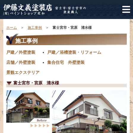
ホーム
＞
施工事例
＞
富士宮市・宮原 清水様
施工事例
戸建／外壁塗装
戸建／浴槽塗装・リフォーム
店舗／外壁塗装
集合住宅 外壁塗装
景観エクステリア
富士宮市・宮原 清水様