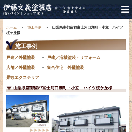
ホーム
＞
施工事例
＞
山梨県南都留郡富士河口湖町・小立 ハイツ
桜ケ丘様
施工事例
戸建／外壁塗装
戸建／浴槽塗装・リフォーム
店舗／外壁塗装
集合住宅 外壁塗装
景観エクステリア
山梨県南都留郡富士河口湖町・小立 ハイツ桜ケ丘様