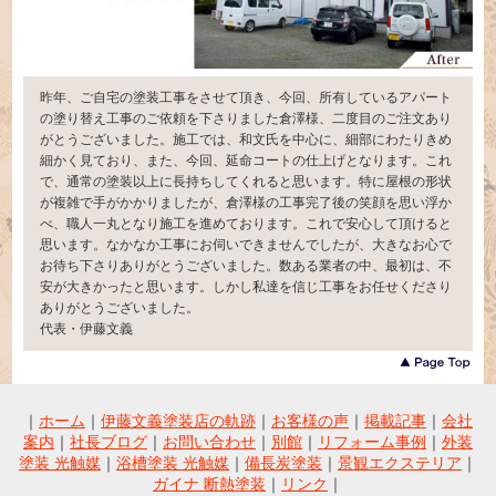
昨年、ご自宅の塗装工事をさせて頂き、今回、所有しているアパート
の塗り替え工事のご依頼を下さりました倉澤様、二度目のご注文あり
がとうございました。施工では、和文氏を中心に、細部にわたりきめ
細かく見ており、また、今回、延命コートの仕上げとなります。これ
で、通常の塗装以上に長持ちしてくれると思います。特に屋根の形状
が複雑で手がかかりましたが、倉澤様の工事完了後の笑顔を思い浮か
べ、職人一丸となり施工を進めております。これで安心して頂けると
思います。なかなか工事にお伺いできませんでしたが、大きなお心で
お待ち下さりありがとうございました。数ある業者の中、最初は、不
安が大きかったと思います。しかし私達を信じ工事をお任せくださり
ありがとうございました。
代表・伊藤文義
｜
ホーム
｜
伊藤文義塗装店の軌跡
｜
お客様の声
｜
掲載記事
｜
会社
案内
｜
社長ブログ
｜
お問い合わせ
｜
別館
｜
リフォーム事例
｜
外装
塗装 光触媒
｜
浴槽塗装 光触媒
｜
備長炭塗装
｜
景観エクステリア
｜
ガイナ 断熱塗装
｜
リンク
｜