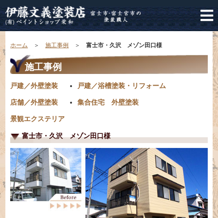
ホーム
＞
施工事例
＞
富士市・久沢 メゾン田口様
施工事例
戸建／外壁塗装
戸建／浴槽塗装・リフォーム
店舗／外壁塗装
集合住宅 外壁塗装
景観エクステリア
富士市・久沢 メゾン田口様