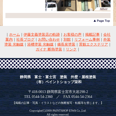
｜
ホーム
｜
伊藤文義塗装店の軌跡
｜
お客様の声
｜
掲載記事
｜
会社
案内
｜
社長ブログ
｜
お問い合わせ
｜
別館
｜
リフォーム事例
｜
外装
塗装 光触媒
｜
浴槽塗装 光触媒
｜
備長炭塗装
｜
景観エクステリア
｜
ガイナ 断熱塗装
｜
リンク
｜
静岡県 富士・富士宮 塗装 外壁・屋根塗装
（有）ペイントショップ栄和
〒418-0013 静岡県富士宮市大岩298-2
TEL 0544-54-2360 ／ FAX 0544-54-2364
【掲載の記事・写真・イラストなどの無断複写・転載等を禁じます。】
Copyright(C)2009 PAINTSHOP EIWA Co.,Ltd.
All rights reserved.